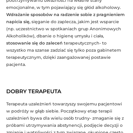
podtrzymywaniu uważności na własne stany
emocjonalne, w tym pojawiający się głód alkoholowy.
Wdrażanie sposobów na radzenie sobie z pragnieniem
napicia się,
sięganie do zaplecza, jakim jest wsparcie
(np. uczestnictwo w spotkaniach grup Anonimowych
Alkoholików), dbanie o higienę umysłu i ciała,
stosowanie się do zaleceń
terapeutycznych- to
wszystko ma szanse zadziać się tylko poza gabinetem
terapeutycznym, dzięki zaangażowanej postawie
pacjenta.
DOBRY TERAPEUTA
Terapeuta uzależnień towarzyszy swojemu pacjentowi
w podróży w głąb siebie. Początkowy etap terapii
uzależnień bywa dla wielu osób trudny- zmaganie się z
próbami utrzymywania abstynencji, podjęcie decyzji o
zmianie i wątpliwości z tym związane, okupione często